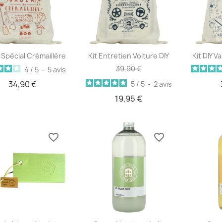
Aperçu rapide
Aperçu rapide
Ap



Y Spécial Crémaillère
Kit Entretien Voiture DIY
Kit DIY V
39,90 €
4
/
5
-
5
avis
34,90 €
5
/
5
-
2
avis
19,95 €
favorite_border
favorite_border