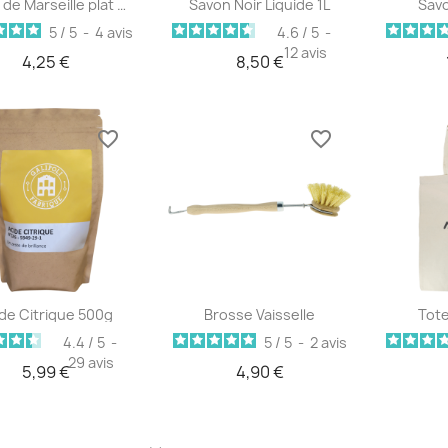
Aperçu rapide
Aperçu rapide
Ap



Savon de Marseille plat 210g
Savon Noir Liquide 1L
Savo
5
/
5
-
4
avis
4.6
/
5
-
12
avis
4,25 €
8,50 €
favorite_border
favorite_border
Aperçu rapide
Aperçu rapide
Ap



de Citrique 500g
Brosse Vaisselle
Tote
4.4
/
5
-
5
/
5
-
2
avis
29
avis
5,99 €
4,90 €