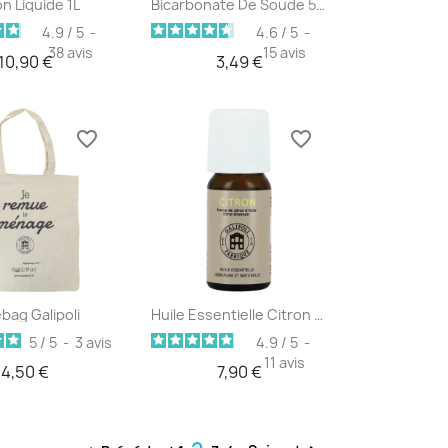
erçu rapide
Aperçu rapide

n Liquide 1L
Bicarbonate De Soude 500g
4.9
/
5
-
4.6
/
5
-
38
avis
15
avis
10,90 €
3,49 €
favorite_border
favorite_border
erçu rapide
Aperçu rapide

bag Galipoli
Huile Essentielle Citron 10ml
5
/
5
-
3
avis
4.9
/
5
-
11
avis
4,50 €
7,90 €