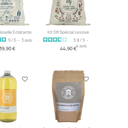
erçu rapide
Aperçu rapide

aisselle Eclatante
Kit DIY Spécial Lessive
5
/
5
-
3
avis
3.8
/
5
-
4
avis
39,90 €
44,90 €
favorite_border
favorite_border