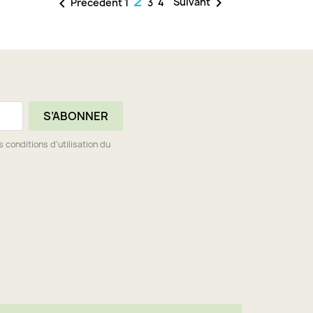
2

Suivant

Précédent
1
3
4
conditions d'utilisation du