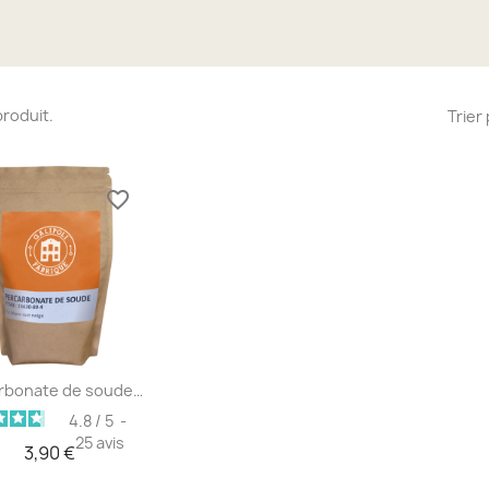
 produit.
Trier 
favorite_border
Aperçu rapide

Percarbonate de soude 500g
4.8
/
5
-
25
avis
3,90 €