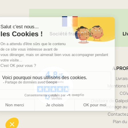
Société française
LI
A PRO
Livrai
Mentions 
CG
L'histoire de Galipol
ménage au 
Contacte
Plan du 