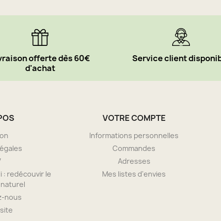
vraison offerte dès 60€
Service client disponi
d'achat
POS
VOTRE COMPTE
son
Informations personnelles
légales
Commandes
V
Adresses
i : redécouvir le
Mes listes d'envies
naturel
z-nous
site