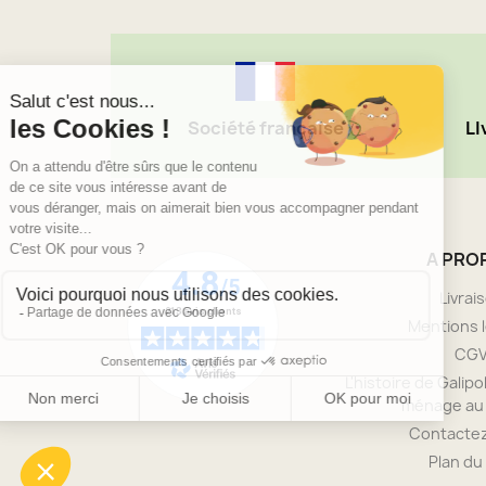
Société française
LI
A PRO
Livrai
Mentions 
CG
L'histoire de Galipol
ménage au 
Contacte
Plan du 