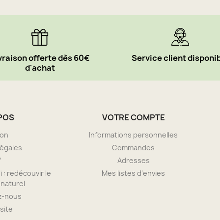
vraison offerte dès 60€
Service client disponi
d'achat
POS
VOTRE COMPTE
son
Informations personnelles
légales
Commandes
V
Adresses
i : redécouvir le
Mes listes d'envies
naturel
z-nous
site