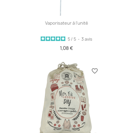
Vaporisateur à l'unité
5
/
5
-
3
avis
1,08 €
favorite_border