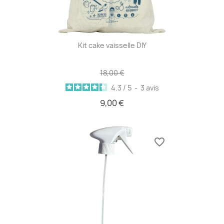
Kit cake vaisselle DIY
18,00 €
4.3
/
5
-
3
avis
9,00 €
favorite_border