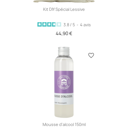
Kit DIY Spécial Lessive
3.8
/
5
-
4
avis
44,90 €
favorite_border
Mousse d'alcool 150ml