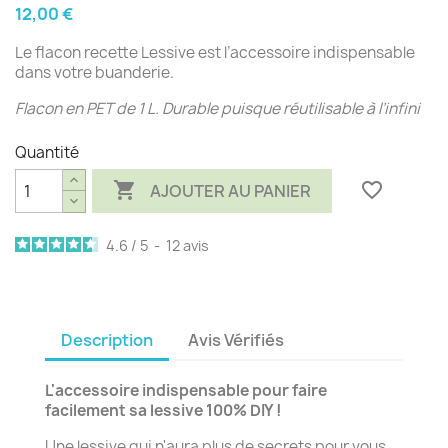
12,00 €
Le flacon recette Lessive est l’accessoire indispensable
dans votre buanderie.
Flacon en PET de 1 L. Durable puisque réutilisable à l’infini
Quantité

favorite_border
AJOUTER AU PANIER
4.6
/
5
-
12
avis
Description
Avis Vérifiés
L'accessoire indispensable pour faire
facilement sa lessive 100% DIY !
Une lessive qui n'aura plus de secrets pour vous.