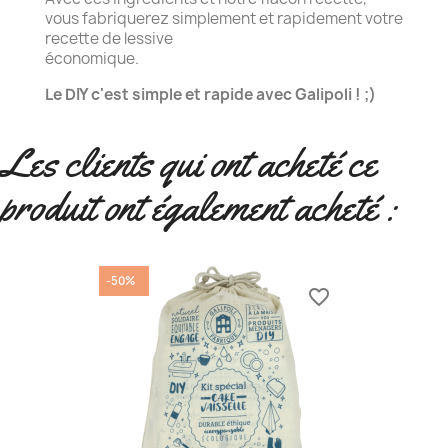
vous fabriquerez simplement et rapidement votre
recette de lessive
économique.
Le DIY c'est simple et rapide avec Galipoli ! ;)
Les clients qui ont acheté ce
produit ont également acheté :
-50%
favorite_border