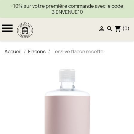
-10% sur votre première commande avec le code
BIENVENUE10

(0)


shopping_cart
Accueil
Flacons
Lessive flacon recette