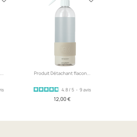
Aperçu rapide

..
Produit Détachant flacon...
is
4.8
/
5
-
9
avis
12,00 €