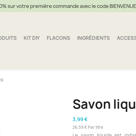
0% sur votre première commande avec le code BIENVENU
ODUITS
KIT DIY
FLACONS
INGRÉDIENTS
ACCES
ml
Savon liq
3,99 €
26,59 € Par litre
Le savon liquide est indi