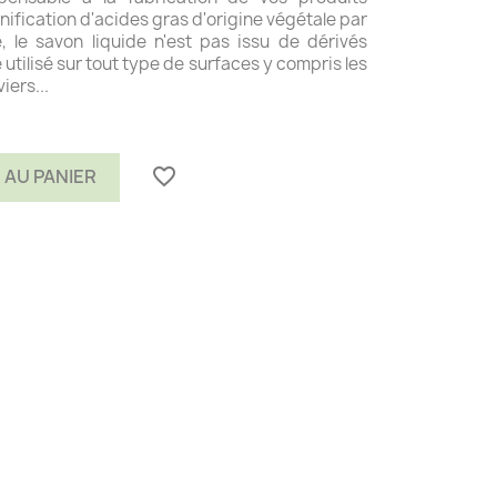
ification d'acides gras d'origine végétale par
, le savon liquide n'est pas issu de dérivés
 utilisé sur tout type de surfaces y compris les
viers...
favorite_border
 AU PANIER