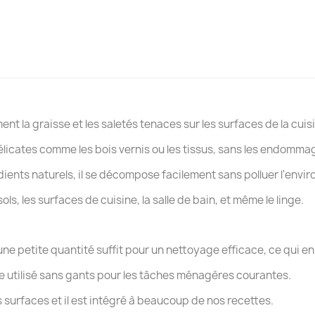
nt la graisse et les saletés tenaces sur les surfaces de la cuisi
licates comme les bois vernis ou les tissus, sans les endomma
dients naturels, il se décompose facilement sans polluer l'envi
ls, les surfaces de cuisine, la salle de bain, et même le linge.
ne petite quantité suffit pour un nettoyage efficace, ce qui en
tre utilisé sans gants pour les tâches ménagères courantes.
s surfaces et il est intégré à beaucoup de nos recettes.