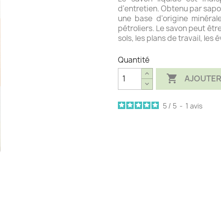
d'entretien. Obtenu par sapon
une base d'origine minérale
pétroliers. Le savon peut être
sols, les plans de travail, les é
Quantité

AJOUTER
5
/
5
-
1
avis