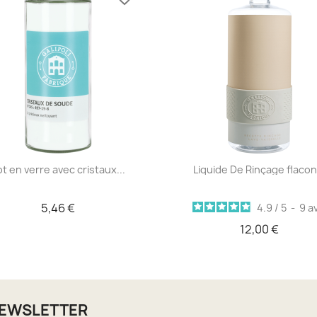
Aperçu rapide
Aperçu rapide


t en verre avec cristaux...
Liquide De Rinçage flacon.
5,46 €
4.9
/
5
-
9
av
12,00 €
NEWSLETTER