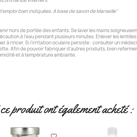
e recommande vivement."
'emploi bien indiquées. A base de savon de Marseille
"
Tenir hors de portée des enfants. Se laver les mains soigneus
tion à l'eau pendant plusieurs minutes. Enlever les lentilles de
 à rincer. Si l’irritation oculaire persiste : consulter un méde
uette. Afin de pouvoir fabriquer d’autres produits, bien refermer 
’humidité et à température ambiante.
 ce produit ont également acheté :
favorite_border