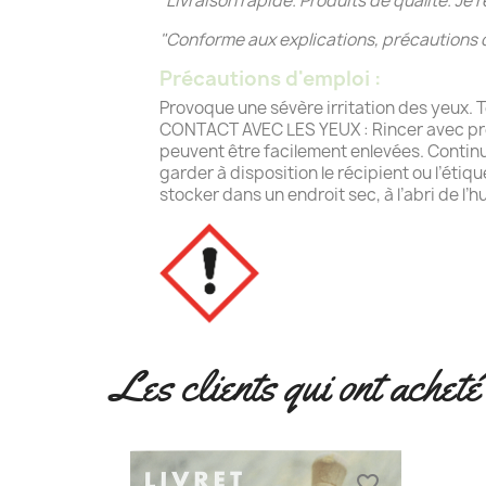
"Livraison rapide. Produits de qualité. J
"
Conforme aux explications, précautions d
Précautions d'emploi :
Provoque une sévère irritation des yeux. 
CONTACT AVEC LES YEUX : Rincer avec précau
peuvent être facilement enlevées. Continuer
garder à disposition le récipient ou l’étiq
stocker dans un endroit sec, à l’abri de l
Les clients qui ont acheté
favorite_border