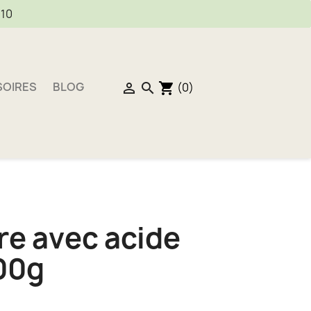
E10
SOIRES
BLOG
(0)


shopping_cart
re avec acide
500g