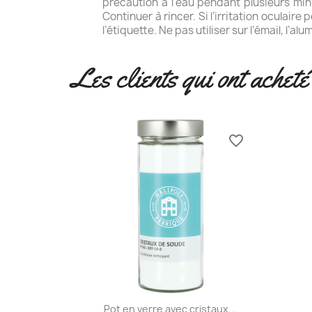
précaution à l'eau pendant plusieurs minut
Continuer à rincer. Si l’irritation oculair
l’étiquette. Ne pas utiliser sur l’émail, 
Les clients qui ont acheté
favorite_border
Aperçu rapide

Pot en verre avec cristaux...