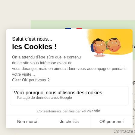
Société française
LI
A PRO
Livrai
Mentions 
CG
L'histoire de Galipol
ménage au 
Contacte