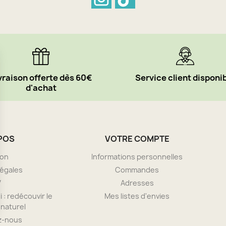
vraison offerte dès 60€
Service client disponi
d'achat
POS
VOTRE COMPTE
son
Informations personnelles
légales
Commandes
V
Adresses
i : redécouvir le
Mes listes d'envies
naturel
z-nous