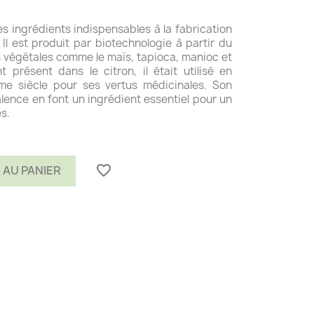
des ingrédients indispensables à la fabrication
 Il est produit par biotechnologie à partir du
 végétales comme le maïs, tapioca, manioc et
 présent dans le citron, il était utilisé en
me siècle pour ses vertus médicinales. Son
alence en font un ingrédient essentiel pour un
s.
favorite_border
 AU PANIER