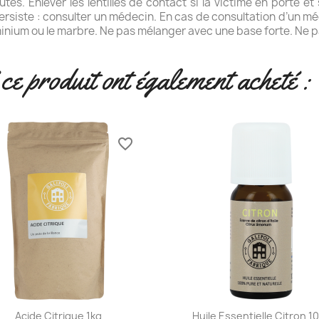
es. Enlever les lentilles de contact si la victime en porte et
e persiste : consulter un médecin. En cas de consultation d’un m
l’aluminium ou le marbre. Ne pas mélanger avec une base forte. N
 ce produit ont également acheté :
favorite_border
Aperçu rapide
Aperçu rapide


Acide Citrique 1kg
Huile Essentielle Citron 1