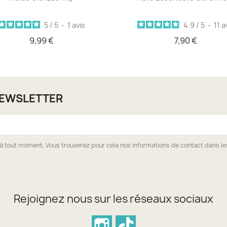
5
/
5
-
1
avis
4.9
/
5
-
11
a
9,99 €
7,90 €
NEWSLETTER
à tout moment. Vous trouverez pour cela nos informations de contact dans les 
Rejoignez nous sur les réseaux sociaux
Instagram
TikTok