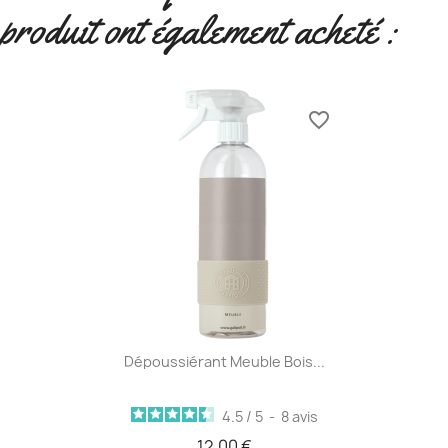
produit ont également acheté :
favorite_border
Dépoussiérant Meuble Bois...
4.5
/
5
-
8
avis
12,00 €