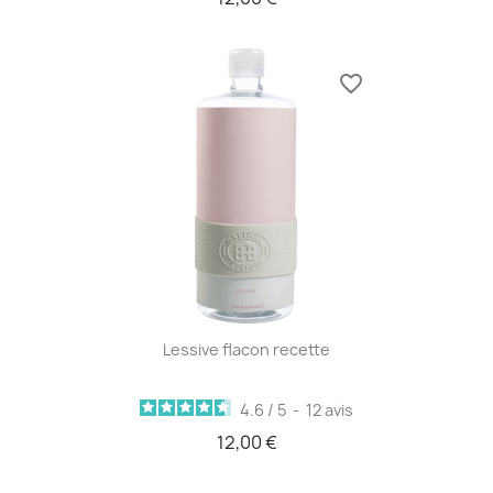
favorite_border
Lessive flacon recette
4.6
/
5
-
12
avis
12,00 €