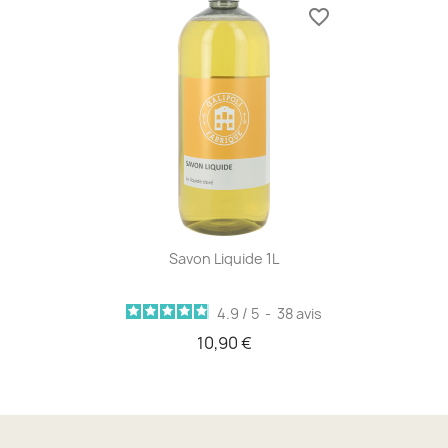
favorite_border
Savon Liquide 1L
4.9
/
5
-
38
avis
10,90 €