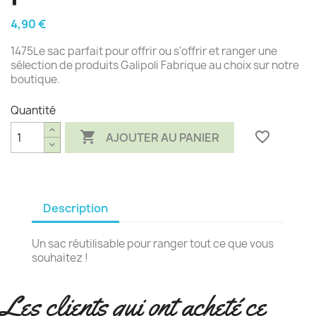
4,90 €
1475Le sac parfait pour offrir ou s'offrir et ranger une
sélection de produits Galipoli Fabrique au choix sur notre
boutique.
Quantité

favorite_border
AJOUTER AU PANIER
Description
Un sac réutilisable pour ranger tout ce que vous
souhaitez !
Les clients qui ont acheté ce