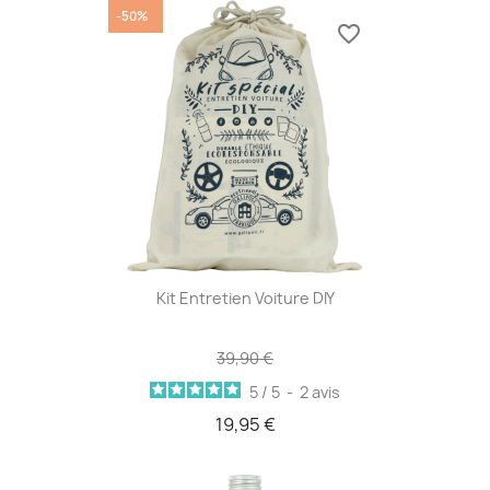
-50%
favorite_border
Kit Entretien Voiture DIY
39,90 €
5
/
5
-
2
avis
19,95 €