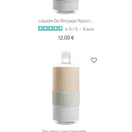
Liquide De Rinçage flacon...
4.9
/
5
-
9
avis
12,00 €
favorite_border
Poudre Lave-Vaisselle...