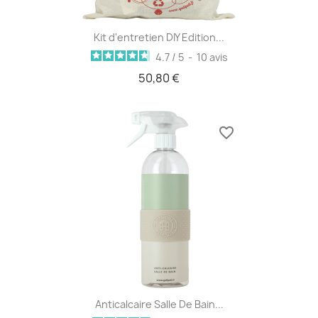
Kit d'entretien DIY Edition...
4.7
/
5
-
10
avis
50,80 €
favorite_border
Anticalcaire Salle De Bain...