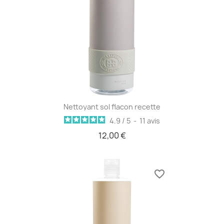
Nettoyant sol flacon recette
4.9
/
5
-
11
avis
12,00 €
favorite_border