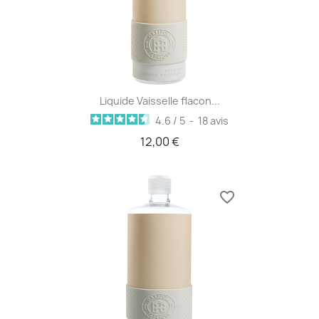
Liquide Vaisselle flacon...
4.6
/
5
-
18
avis
12,00 €
favorite_border