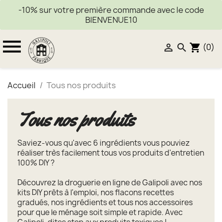
-10% sur votre première commande avec le code
BIENVENUE10

(0)


shopping_cart
Accueil
Tous nos produits
Tous nos produits
Saviez-vous qu'avec 6 ingrédients vous pouviez
réaliser très facilement tous vos produits d'entretien
100% DIY ?
Découvrez la droguerie en ligne de Galipoli avec nos
kits DIY prêts à l'emploi, nos flacons recettes
gradués, nos ingrédients et tous nos accessoires
pour que le ménage soit simple et rapide. Avec