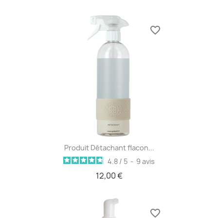
favorite_border
Produit Détachant flacon...
4.8
/
5
-
9
avis
12,00 €
favorite_border