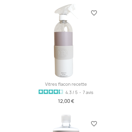
favorite_border
Vitres flacon recette
4.3
/
5
-
7
avis
12,00 €
favorite_border