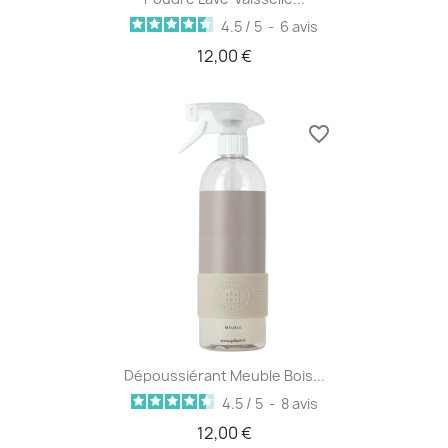
4.5
/
5
-
6
avis
12,00 €
favorite_border
Dépoussiérant Meuble Bois...
4.5
/
5
-
8
avis
12,00 €