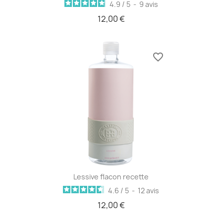
4.9
/
5
-
9
avis
12,00 €
favorite_border
Lessive flacon recette
4.6
/
5
-
12
avis
12,00 €