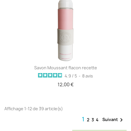
Savon Moussant flacon recette
4.9
/
5
-
8
avis
12,00 €
Affichage 1-12 de 39 article(s)
1

Suivant
2
3
4