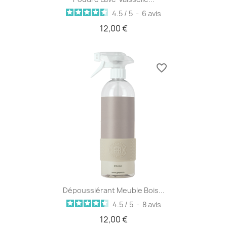
4.5
/
5
-
6
avis
12,00 €
favorite_border
Dépoussiérant Meuble Bois...
4.5
/
5
-
8
avis
12,00 €