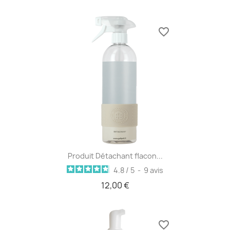
favorite_border
Produit Détachant flacon...
4.8
/
5
-
9
avis
12,00 €
favorite_border