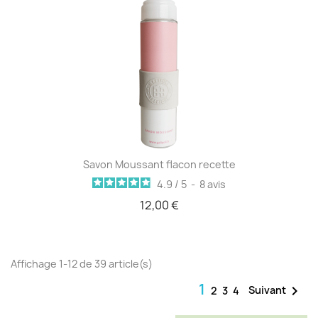
Savon Moussant flacon recette
4.9
/
5
-
8
avis
12,00 €
Affichage 1-12 de 39 article(s)
1

Suivant
2
3
4