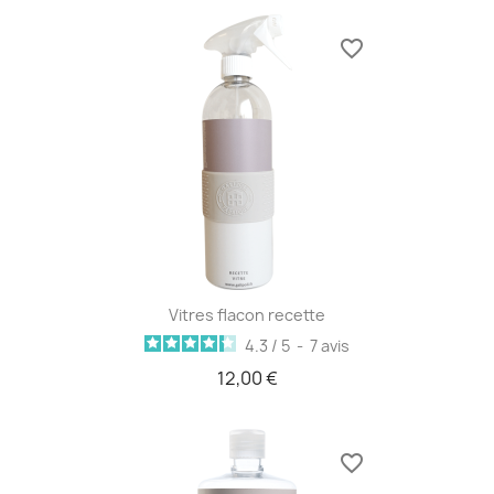
favorite_border
Vitres flacon recette
4.3
/
5
-
7
avis
12,00 €
favorite_border