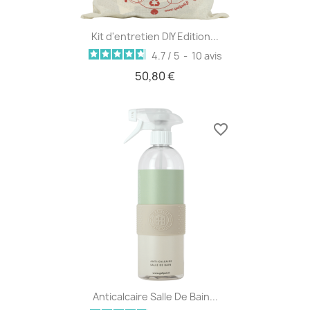
Kit d'entretien DIY Edition...
4.7
/
5
-
10
avis
50,80 €
favorite_border
Anticalcaire Salle De Bain...