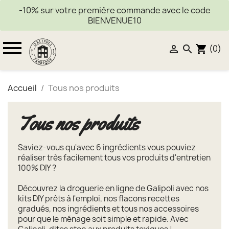
-10% sur votre première commande avec le code
BIENVENUE10

(0)


shopping_cart
Accueil
Tous nos produits
Tous nos produits
Saviez-vous qu'avec 6 ingrédients vous pouviez
réaliser très facilement tous vos produits d'entretien
100% DIY ?
Découvrez la droguerie en ligne de Galipoli avec nos
kits DIY prêts à l'emploi, nos flacons recettes
gradués, nos ingrédients et tous nos accessoires
pour que le ménage soit simple et rapide. Avec