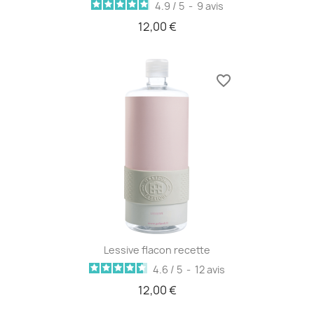
4.9
/
5
-
9
avis
12,00 €
favorite_border
Lessive flacon recette
4.6
/
5
-
12
avis
12,00 €