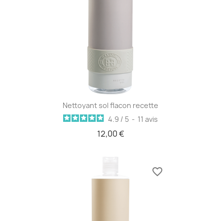
Nettoyant sol flacon recette
4.9
/
5
-
11
avis
12,00 €
favorite_border