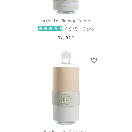
Liquide De Rinçage flacon...
4.9
/
5
-
9
avis
12,00 €
favorite_border
Poudre Lave-Vaisselle...