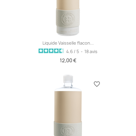
Liquide Vaisselle flacon...
4.6
/
5
-
18
avis
12,00 €
favorite_border