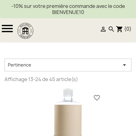
-10% sur votre première commande avec le code
BIENVENUE10

(0)


shopping_cart

Pertinence
Affichage 13-24 de 45 article(s)
favorite_border