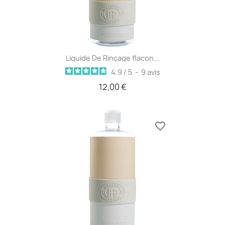
Liquide De Rinçage flacon...
4.9
/
5
-
9
avis
12,00 €
favorite_border