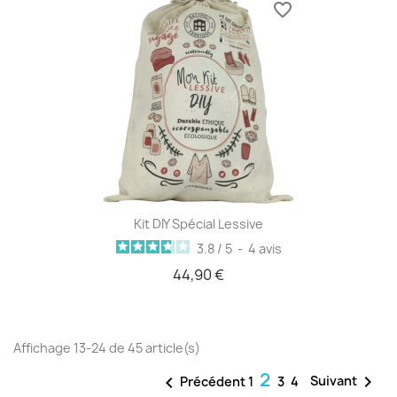
favorite_border
Kit DIY Spécial Lessive
3.8
/
5
-
4
avis
44,90 €
Affichage 13-24 de 45 article(s)
2

Suivant

Précédent
1
3
4