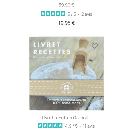
39,90 €
5
/
5
-
2
avis
19,95 €
favorite_border
Livret recettes Galipoli...
4.9
/
5
-
11
avis