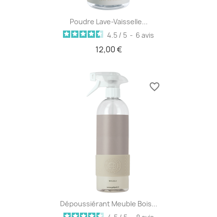
Poudre Lave-Vaisselle...
4.5
/
5
-
6
avis
12,00 €
favorite_border
Dépoussiérant Meuble Bois...