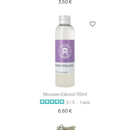
3,50 €
favorite_border
Mousse d'alcool 150ml
5
/
5
-
1
avis
6,60 €