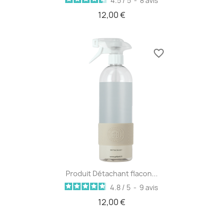
4.5
/
5
-
8
avis
12,00 €
favorite_border
Produit Détachant flacon...
4.8
/
5
-
9
avis
12,00 €