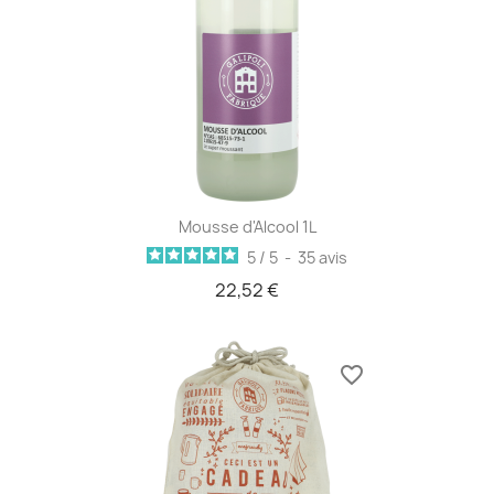
Mousse d'Alcool 1L
5
/
5
-
35
avis
22,52 €
favorite_border