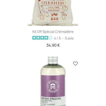
Kit DIY Spécial Crémaillère
4
/
5
-
5
avis
34,90 €
favorite_border