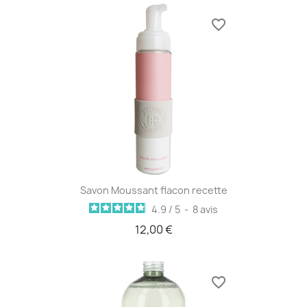
favorite_border
Savon Moussant flacon recette
4.9
/
5
-
8
avis
12,00 €
favorite_border