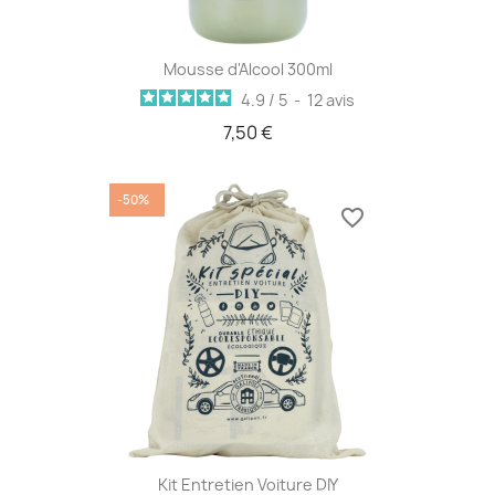
Mousse d'Alcool 300ml
4.9
/
5
-
12
avis
7,50 €
-50%
favorite_border
Kit Entretien Voiture DIY